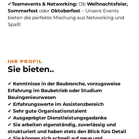
✔
Teamevents & Networking:
Ob
Weihnachtsfeier,
Sommerfest
oder
Oktoberfest
– Unsere Events
bieten die perfekte Mischung aus Networking und
Spaß!
IHR PROFIL
Sie bieten..
✔
Kenntnisse in der Baubranche, vorzugsweise
Erfahrung im Baubetrieb oder Studium
Bauingenieurwesen
✔
Erfahrungswerte im Assistenzbereich
✔
Sehr gute Organisationstalent
✔
Ausgeprägter Dienstleistungsgedanke
✔
Sie arbeiten eigenständig, zuverlässig und
strukturiert und haben stets den Blick fürs Detail
✔
Sie können sich schnell auf neue und