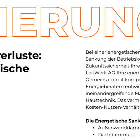
IERUN
erluste:
Bei einer energetische
Senkung der Betriebsko
ische
Zukunftssicherheit Ihre
LeitWerk AG Ihre energ
Gemeinsam mit kompet
Energieberatern entwi
ineinandergreifende M
Haustechnik. Das verm
Kosten-Nutzen-Verhältn
Die Energetische Sani
Außenwanddäm
Dachdämmung