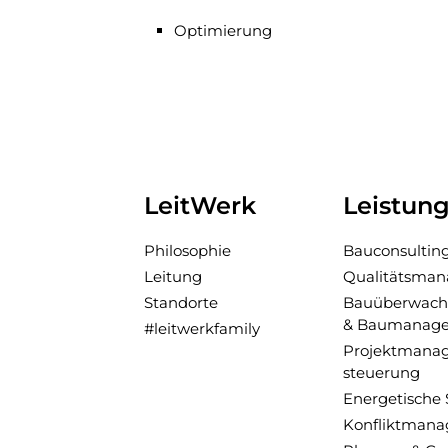
Optimierung
LeitWerk
Leistun
Philosophie
Bau­consultin
Leitung
Qualitäts­ma
Standorte
Bau­über­wach
& Baumanag
#leitwerkfamily
Projektmana
steuerung
Ener­getische
Konflikt­man