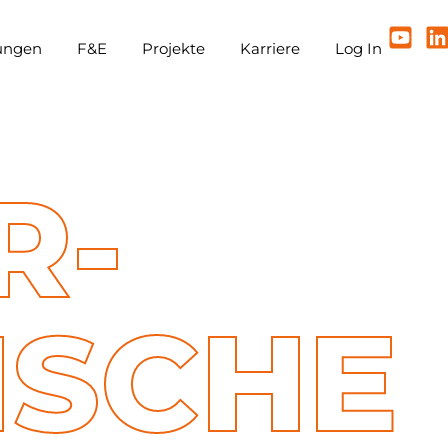
tungen
F&E
Projekte
Karriere
Log In
R­
ISCHE