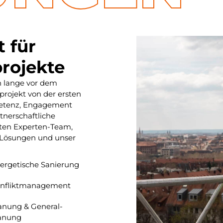
 für
projekte
n lange vor dem
projekt von der ersten
petenz, Engagement
tnerschaftliche
ten Experten-Team,
n Lösungen und unser
er­getische Sanierung
nflikt­manage­ment
anung & General­
anung