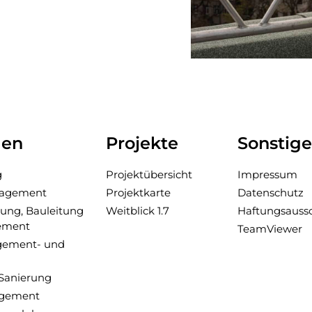
gen
Projekte
Sonstige
g
Projektübersicht
Impressum
nage­ment
Projektkarte
Datenschutz
ung, Bau­leitung
Weitblick 1.7
Haftungsauss
ement
TeamViewer
gement- und
 Sanierung
age­ment