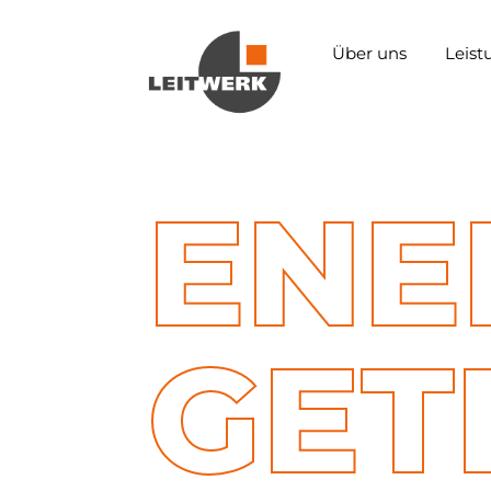
Über uns
Leis
ENE
GET