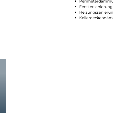
Perimeterdämm
Fenstersanierun
Heizungssanieru
Kellerdeckend