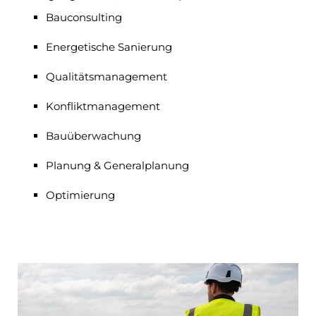
Bau­consulting
Ener­getische Sanierung
Qualitäts­manage­ment
Konflikt­manage­ment
Bau­über­wachung
Planung & General­planung
Optimierung