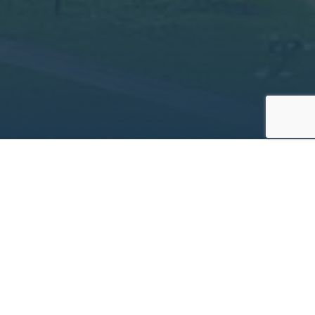
Projekt­informationen
Bauherr
Schleich & Haberl Firmengruppe
Bauzeit
02/2025 - 06/2027
Leistungen
Leistungsphasen 5-8
Planer