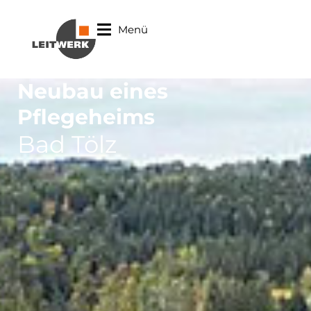
Menü
Neubau eines
Pflegeheims
Bad Tölz