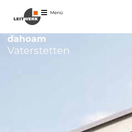
Menü
dahoam
Vaterstetten