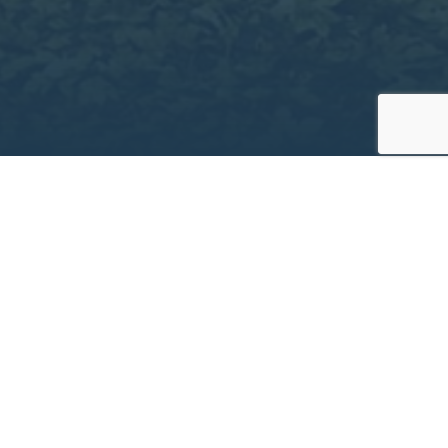
Projekt­informationen
Bauherr
Projektgesellschaft Vaterstetten Nordwest GmbH &
Co. Wohnbau 2 KG
Bauzeit
April 2017 – Dezember 2020
Leistungen
Objektüberwachung (LPH 8)
Planer
Project GmbH