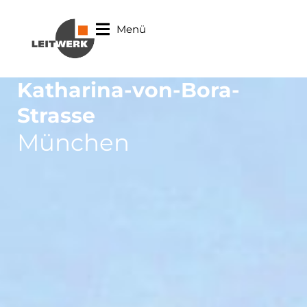
Menü
Katharina-von-Bora-
Strasse
München