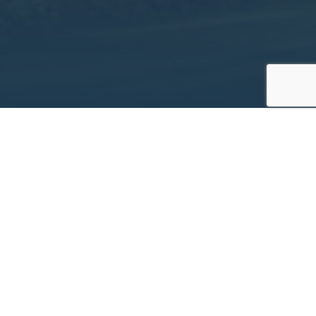
Projekt­informationen
Bauherr
Stadtwerke München GmbH
Bauzeit
Januar 2017 – Dezember 2018
Leistungen
Abbruchkonzept
Planer
03 Architekten GmbH